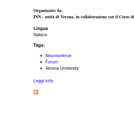
t
c
i
Organizzato da:
-
INN - unità di Verona,
in collaborazione con il Corso d
p
n
a
Lingua
Italiano
a
l
Tags:
e
z
Neuroscience
i
Forum
Verona University
o
Leggi tutto
s
n
u
I
a
N
N
l
O
p
e
e
n