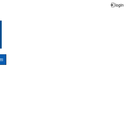
login
ti