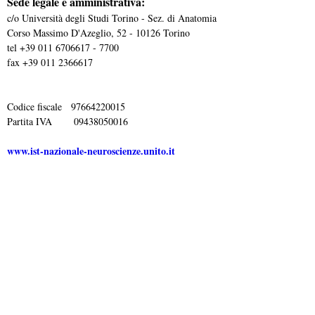
t
c
Sede legale e amministrativa:
c/o Università degli Studi Torino - Sez. di Anatomia
i
-
Corso Massimo D'Azeglio, 52 - 10126 Torino
p
tel +39 011 6706617 - 7700
n
fax +39 011 2366617
a
a
l
Codice fiscale 97664220015
e
z
Partita IVA 09438050016
i
www.ist-nazionale-neuroscienze.unito.it
o
n
a
l
e