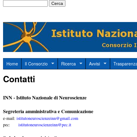
Cerca
Salta
Form
al
di
conten
ricerca
princi
w
M
Home
Il Consorzio
Ricerca
Avvisi
Trasparenz
e
w
Contatti
n
w
u
.
INN - Istituto Nazionale di Neuroscienze
p
r
i
Segreteria amministrativa e Comunicazione
i
e-mail:
istitutoneuroscienzeinn@gmail.com
s
pec:
istitutoneuroscienzeinn@pec.it
n