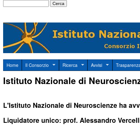
Cerca
Salta
Form
al
di
conten
ricerca
princi
w
M
Home
Il Consorzio
Ricerca
Avvisi
Trasparenz
e
w
Istituto Nazionale di Neuroscien
n
w
u
.
p
L'Istituto Nazionale di Neuroscienze ha avv
r
i
Liquidatore unico: prof. Alessandro Vercell
i
s
n